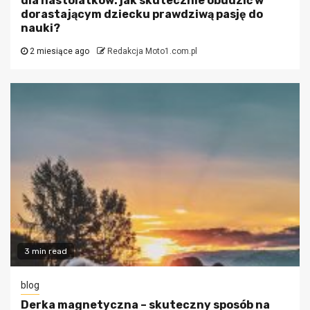
dla nastolatków: jak skutecznie obudzić w
dorastającym dziecku prawdziwą pasję do
nauki?
2 miesiące ago
Redakcja Moto1.com.pl
3 min read
blog
Derka magnetyczna – skuteczny sposób na