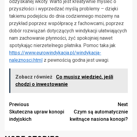
odzyskanej wkoty. Warto jest kreatywnie myśleć o
przyszłości i wyprzedzać myślą problemy – dzięki
takiemu podejściu do dnia codziennego możemy na
przykład poprzez współpracę z fachowcami, poprzez
dobór rozwiązań dotyczących windykacji ułatwiających
nam zachowanie płynności, żyć spokojniej nawet
spotykając nierzetelnego płatnika. Pomoc taka jak
https://www.eurowindykacja.pl/windykacja-
naleznosci.html
z pewnością godna jest uwagi.
Zobacz również
Co musisz wiedzieć, jeśli
chodzi o inwestowanie
Continue
Previous
Next
Skuteczna upraw konopi
Czym są automatycznie
Reading
indyjskich
kwitnące nasiona konopi?