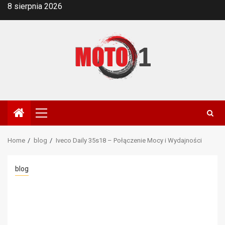
Skip
8 sierpnia 2026
to
content
Primary
Menu
Home
blog
Iveco Daily 35s18 – Połączenie Mocy i Wydajności
blog