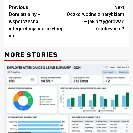
Continue
Previous
Next
Dom atrialny –
Oczko wodne z narybkiem
Reading
współczesna
– jak przygotować
interpretacja starożytnej
środowisko?
idei
MORE STORIES