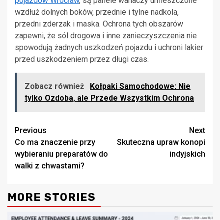
pojazdów Wrocław
, są panele wahaczy umieszczone
wzdłuż dolnych boków, przednie i tylne nadkola,
przedni zderzak i maska. Ochrona tych obszarów
zapewni, że sól drogowa i inne zanieczyszczenia nie
spowodują żadnych uszkodzeń pojazdu i uchroni lakier
przed uszkodzeniem przez długi czas.
Zobacz również
Kołpaki Samochodowe: Nie
tylko Ozdoba, ale Przede Wszystkim Ochrona
Continue
Previous
Next
Co ma znaczenie przy
Skuteczna upraw konopi
Reading
wybieraniu preparatów do
indyjskich
walki z chwastami?
MORE STORIES