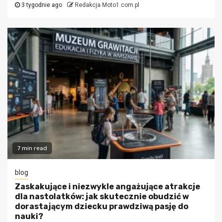
3 tygodnie ago
Redakcja Moto1.com.pl
7 min read
blog
Zaskakujące i niezwykle angażujące atrakcje
dla nastolatków: jak skutecznie obudzić w
dorastającym dziecku prawdziwą pasję do
nauki?