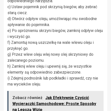
odpowiedniego narzędzia.
c) Ustaw pojemnik pod skrzynią biegów, aby zebrać
starą ciecz.
d) Otwórz odpływ oleju, umożliwiając mu swobodne
spływanie do pojemnika.
e) Po opróżnieniu skrzyni biegów, zamknij odpływ oleju
i wyczyść go.
f) Zamontuj nową uszczelkę na wale wlewu oleju i
przykręć go.
g) Przez wlew oleju wlej nowy olej skrzyniowy do
zalecanego poziomu.
h) Zamknij wlew oleju i upewnij się, że wszystkie
elementy są odpowiednio zabezpieczone.
i) Zdejmij podnośnik lub podkładki i sprawdź, czy nie
ma wycieków oleju.
Zobacz również
Jak Efektywnie Czyścić
Wycieraczki Samochodowe: Proste Sposoby
na Lepszą Wizję