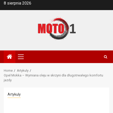
Skip
8 sierpnia 2026
to
content
Primary
Menu
Home
Artykuly
Opel Mokka – Wymiana oleju w skrzyni dla długotrwałego komfortu
jazdy
Artykuly