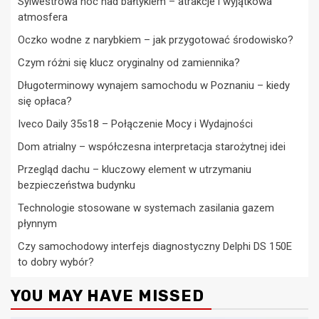
Sylwestrowa noc nad bałtykiem – atrakcje i wyjątkowa
atmosfera
Oczko wodne z narybkiem – jak przygotować środowisko?
Czym różni się klucz oryginalny od zamiennika?
Długoterminowy wynajem samochodu w Poznaniu – kiedy
się opłaca?
Iveco Daily 35s18 – Połączenie Mocy i Wydajności
Dom atrialny – współczesna interpretacja starożytnej idei
Przegląd dachu – kluczowy element w utrzymaniu
bezpieczeństwa budynku
Technologie stosowane w systemach zasilania gazem
płynnym
Czy samochodowy interfejs diagnostyczny Delphi DS 150E
to dobry wybór?
YOU MAY HAVE MISSED