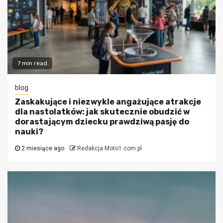
7 min read
blog
Zaskakujące i niezwykle angażujące atrakcje
dla nastolatków: jak skutecznie obudzić w
dorastającym dziecku prawdziwą pasję do
nauki?
2 miesiące ago
Redakcja Moto1.com.pl