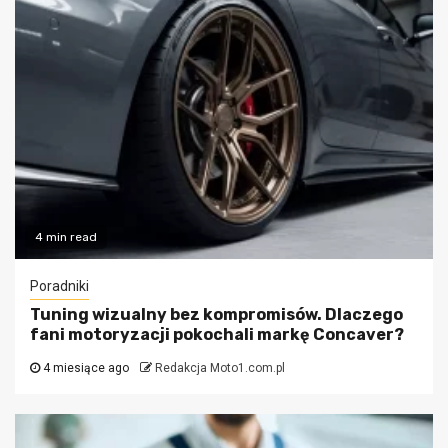
4 min read
Poradniki
Tuning wizualny bez kompromisów. Dlaczego
fani motoryzacji pokochali markę Concaver?
4 miesiące ago
Redakcja Moto1.com.pl