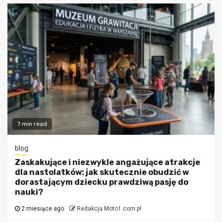
7 min read
blog
Zaskakujące i niezwykle angażujące atrakcje
dla nastolatków: jak skutecznie obudzić w
dorastającym dziecku prawdziwą pasję do
nauki?
2 miesiące ago
Redakcja Moto1.com.pl