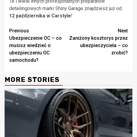
Te i wiele innych profesjonalnych preparatów
detailingowych marki Shiny Garage znajdziesz już od
12 października
w Carstyle
!
Continue
Previous
Next
Ubezpieczenie OC – co
Zaniżony kosztorys przez
Reading
musisz wiedzieć o
ubezpieczyciela – co
ubezpieczeniu OC
zrobić?
samochodu?
MORE STORIES