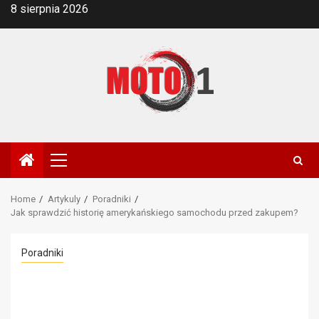
Skip
8 sierpnia 2026
to
content
Primary
Menu
Home
Artykuly
Poradniki
Jak sprawdzić historię amerykańskiego samochodu przed zakupem?
Poradniki