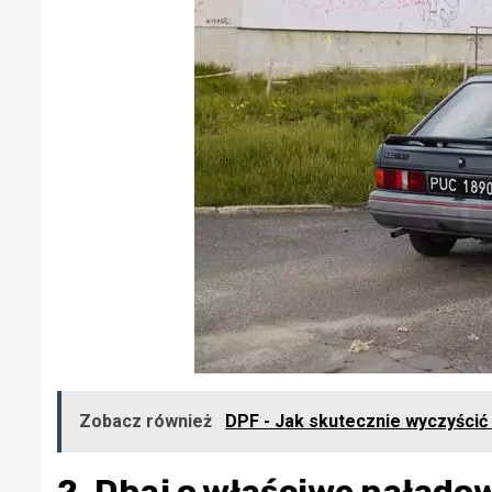
Zobacz również
DPF - Jak skutecznie wyczyścić
2. Dbaj o właściwe nałado