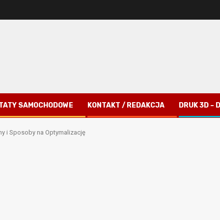
TATY SAMOCHODOWE
KONTAKT / REDAKCJA
DRUK 3D –
y i Sposoby na Optymalizację