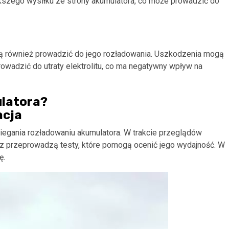
szego wysiłku ze strony akumulatora, co może prowadzić do
ą również prowadzić do jego rozładowania. Uszkodzenia mogą
wadzić do utraty elektrolitu, co ma negatywny wpływ na
ulatora?
acja
egania rozładowaniu akumulatora. W trakcie przeglądów
raz przeprowadzą testy, które pomogą ocenić jego wydajność. W
ę.