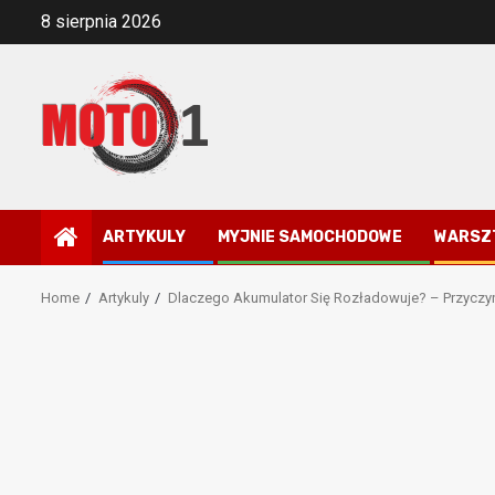
Skip
8 sierpnia 2026
to
content
ARTYKULY
MYJNIE SAMOCHODOWE
WARSZ
Home
Artykuly
Dlaczego Akumulator Się Rozładowuje? – Przyczyn