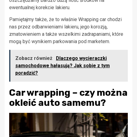
oszczędzamy bardzo dużą ilość środków na
ewentualnej korekcie lakieru.
Pamiętajmy także, że to właśnie Wrapping car chodzi
nas przez odbarwieniami lakieru, jego korozją,
zmatowieniem a także wszelkimi zadrapaniami, które
mogą być wynikiem parkowania pod marketem.
Zobacz również
Dlaczego wycieraczki
samochodowe hałasują? Jak sobie z tym
poradzić?
Car wrapping – czy można
okleić auto samemu?