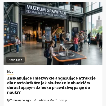
7 min read
blog
Zaskakujące i niezwykle angażujące atrakcje
dla nastolatków: jak skutecznie obudzić w
dorastającym dziecku prawdziwą pasję do
nauki?
2 miesiące ago
Redakcja Moto1.com.pl