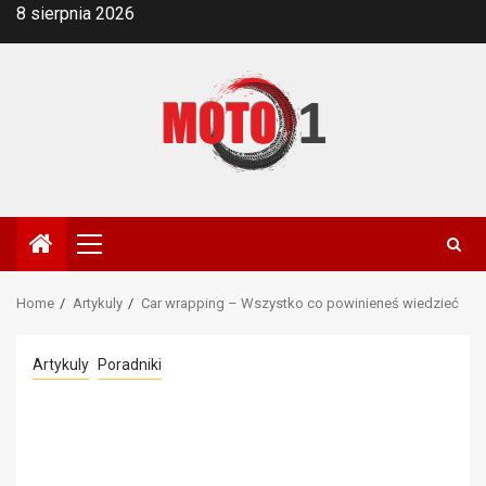
Skip
8 sierpnia 2026
to
content
Primary
Menu
Home
Artykuly
Car wrapping – Wszystko co powinieneś wiedzieć
Artykuly
Poradniki