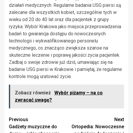
działań medycznych. Regularne badania USG piersi są
zalecane dla wszystkich kobiet, szczególnie tych w
wieku od 20 do 40 lat oraz dla pacjentek z grupy
ryzyka. Wybór Krakowa jako miejsca przeprowadzenia
badań to gwarancja dostępu do nowoczesnych
technologii i wykwalifikowanego personelu
medycznego, co znacząco zwiększa szanse na
skuteczne leczenie i poprawę jakości życia pacjentek.
Zadbaj o swoje zdrowie już dziś, umawiając się na
badanie USG piersi w Krakowie i pamiętaj, że regularne
kontrole mogą uratować życie.
Zobacz również
Wybór piżamy – na co
zwracać uwagę?
Continue
Previous
Next
Gadżety muzyczne do
Ortopedia: Nowoczesne
Reading