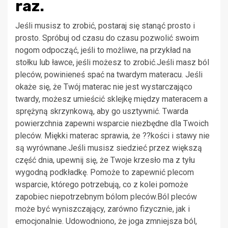
raz.
Jeśli musisz to zrobić, postaraj się stanąć prosto i
prosto. Spróbuj od czasu do czasu pozwolić swoim
nogom odpocząć, jeśli to możliwe, na przykład na
stołku lub ławce, jeśli możesz to zrobić.Jeśli masz ból
pleców, powinieneś spać na twardym materacu. Jeśli
okaże się, że Twój materac nie jest wystarczająco
twardy, możesz umieścić sklejkę między materacem a
sprężyną skrzynkową, aby go usztywnić. Twarda
powierzchnia zapewni wsparcie niezbędne dla Twoich
pleców. Miękki materac sprawia, że ??kości i stawy nie
są wyrównane.Jeśli musisz siedzieć przez większą
część dnia, upewnij się, że Twoje krzesło ma z tyłu
wygodną podkładkę. Pomoże to zapewnić plecom
wsparcie, którego potrzebują, co z kolei pomoże
zapobiec niepotrzebnym bólom pleców.Ból pleców
może być wyniszczający, zarówno fizycznie, jak i
emocjonalnie. Udowodniono, że joga zmniejsza ból,