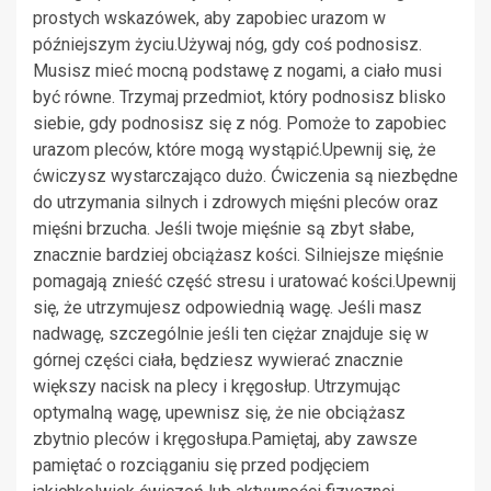
prostych wskazówek, aby zapobiec urazom w
późniejszym życiu.Używaj nóg, gdy coś podnosisz.
Musisz mieć mocną podstawę z nogami, a ciało musi
być równe. Trzymaj przedmiot, który podnosisz blisko
siebie, gdy podnosisz się z nóg. Pomoże to zapobiec
urazom pleców, które mogą wystąpić.Upewnij się, że
ćwiczysz wystarczająco dużo. Ćwiczenia są niezbędne
do utrzymania silnych i zdrowych mięśni pleców oraz
mięśni brzucha. Jeśli twoje mięśnie są zbyt słabe,
znacznie bardziej obciążasz kości. Silniejsze mięśnie
pomagają znieść część stresu i uratować kości.Upewnij
się, że utrzymujesz odpowiednią wagę. Jeśli masz
nadwagę, szczególnie jeśli ten ciężar znajduje się w
górnej części ciała, będziesz wywierać znacznie
większy nacisk na plecy i kręgosłup. Utrzymując
optymalną wagę, upewnisz się, że nie obciążasz
zbytnio pleców i kręgosłupa.Pamiętaj, aby zawsze
pamiętać o rozciąganiu się przed podjęciem