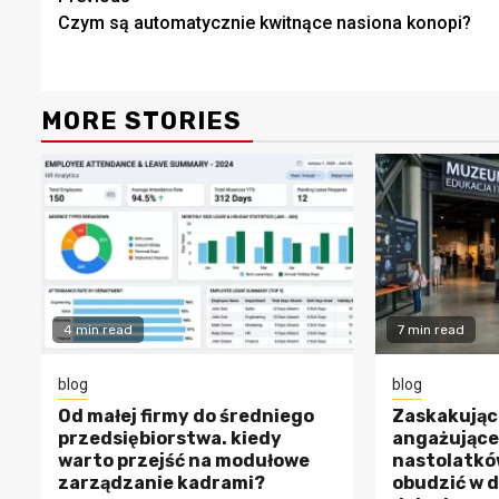
Czym są automatycznie kwitnące nasiona konopi?
Reading
MORE STORIES
4 min read
7 min read
blog
blog
Od małej firmy do średniego
Zaskakujące
przedsiębiorstwa. kiedy
angażujące 
warto przejść na modułowe
nastolatkó
zarządzanie kadrami?
obudzić w 