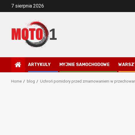
Skip
7 sierpnia 2026
to
content
ARTYKULY
MYJNIE SAMOCHODOWE
WARSZ
Home
blog
Uchroń pomidory przed zmarnowaniem w przechowan