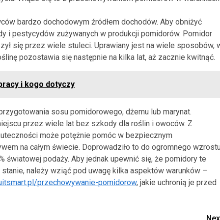
owców bardzo dochodowym źródłem dochodów. Aby obniżyć
ody i pestycydów zużywanych w produkcji pomidorów. Pomidor
ył się przez wiele stuleci. Uprawiany jest na wiele sposobów, 
inę pozostawia się następnie na kilka lat, aż zacznie kwitnąć.
 pracy i kogo dotyczy
do przygotowania sosu pomidorowego, dżemu lub marynat.
scu przez wiele lat bez szkody dla roślin i owoców. Z
 skuteczności może potężnie pomóc w bezpiecznym
ywem na całym świecie. Doprowadziło to do ogromnego wzrost
70% światowej podaży. Aby jednak upewnić się, że pomidory te
 stanie, należy wziąć pod uwagę kilka aspektów warunków –
fruitsmart.pl/przechowywanie-pomidorow
, jakie uchronią je przed
Nex