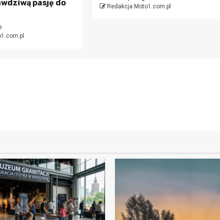
awdziwą pasję do
Redakcja Moto1.com.pl
o
1.com.pl