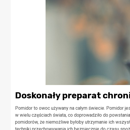
Doskonały preparat chron
Pomidor to owoc używany na całym świecie. Pomidor jes
w wielu częściach świata, co doprowadziło do powstania d
pomidorów, że niemożliwe byłoby utrzymanie ich wszystk
techniki przechowywania ich bezpiecznie do czasu spo