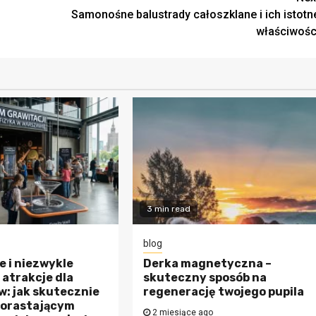
Samonośne balustrady całoszklane i ich istotn
właściwośc
3 min read
blog
 i niezwykle
Derka magnetyczna –
atrakcje dla
skuteczny sposób na
w: jak skutecznie
regenerację twojego pupila
dorastającym
2 miesiące ago