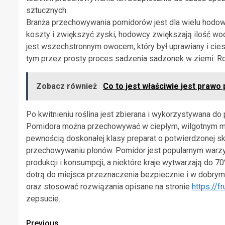
sztucznych.
Branża przechowywania pomidorów jest dla wielu hod
koszty i zwiększyć zyski, hodowcy zwiększają ilość w
jest wszechstronnym owocem, który był uprawiany i ciesz
tym przez prosty proces sadzenia sadzonek w ziemi. Rośl
Zobacz również
Co to jest właściwie jest prawo
Po kwitnieniu roślina jest zbierana i wykorzystywana 
Pomidora można przechowywać w ciepłym, wilgotnym miej
pewnością doskonałej klasy preparat o potwierdzonej
przechowywaniu plonów. Pomidor jest popularnym warz
produkcji i konsumpcji, a niektóre kraje wytwarzają do 
dotrą do miejsca przeznaczenia bezpiecznie i w dobrym
oraz stosować rozwiązania opisane na stronie
https://
zepsucie.
Continue
Previous