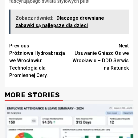
fascynującego świata stylowych plis!
Zobacz również
Dlaczego drewniane
zabawki są najlepsze dla dzieci
Continue
Previous
Next
Próżniowa Hydroabrazja
Usuwanie Gniazd Os we
Reading
we Wrocławiu:
Wrocławiu – DDD Serwis
Technologia dla
na Ratunek
Promiennej Cery.
MORE STORIES