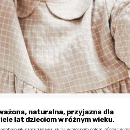
ażona, naturalna, przyjazna dla
iele lat dzieciom w różnym wieku.
 podobnie jak sama zabawa, służą wielorakim celom, oferują wiel