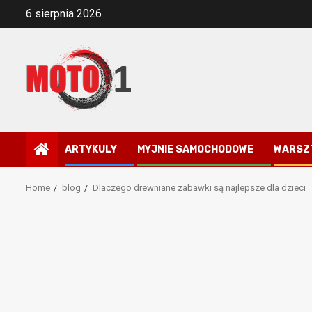
Skip
6 sierpnia 2026
to
content
ARTYKULY
MYJNIE SAMOCHODOWE
WARSZ
Home
blog
Dlaczego drewniane zabawki są najlepsze dla dzieci