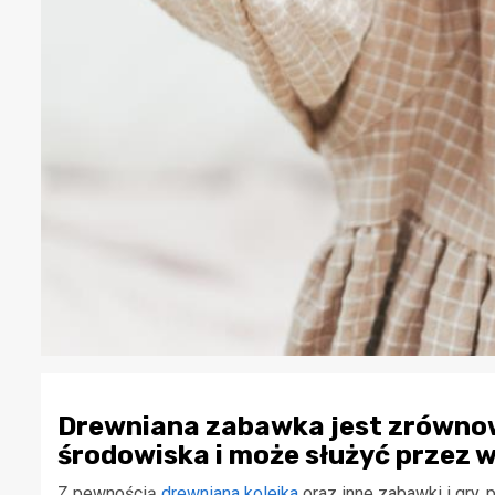
Drewniana zabawka jest zrównow
środowiska i może służyć przez w
Z pewnością
drewniana kolejka
oraz inne zabawki i gry,