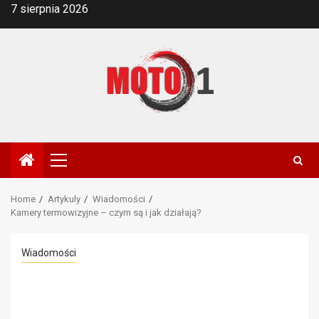
Skip
7 sierpnia 2026
to
content
Primary
Menu
Home
Artykuly
Wiadomości
Kamery termowizyjne – czym są i jak działają?
Wiadomości