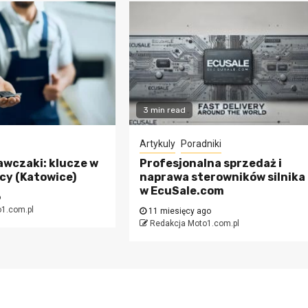
3 min read
Artykuly
Poradniki
awczaki: klucze w
Profesjonalna sprzedaż i
acy (Katowice)
naprawa sterowników silnika
w EcuSale.com
o
1.com.pl
11 miesięcy ago
Redakcja Moto1.com.pl