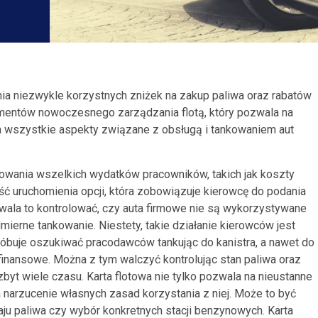
nia niezwykle korzystnych zniżek na zakup paliwa oraz rabatów
lementów nowoczesnego zarządzania flotą, który pozwala na
a wszystkie aspekty związane z obsługą i tankowaniem aut
gowania wszelkich wydatków pracowników, takich jak koszty
ć uruchomienia opcji, która zobowiązuje kierowcę do podania
ala to kontrolować, czy auta firmowe nie są wykorzystywane
erne tankowanie. Niestety, takie działanie kierowców jest
óbuje oszukiwać pracodawców tankując do kanistra, a nawet do
finansowe. Można z tym walczyć kontrolując stan paliwa oraz
zbyt wiele czasu. Karta flotowa nie tylko pozwala na nieustanne
 narzucenie własnych zasad korzystania z niej. Może to być
ju paliwa czy wybór konkretnych stacji benzynowych. Karta