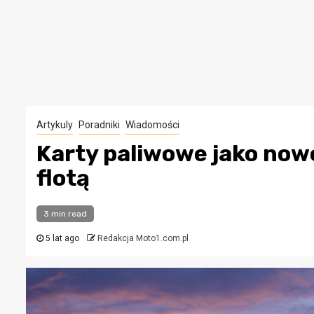
Artykuly
Poradniki
Wiadomości
Karty paliwowe jako now
flotą
3 min read
5 lat ago
Redakcja Moto1.com.pl