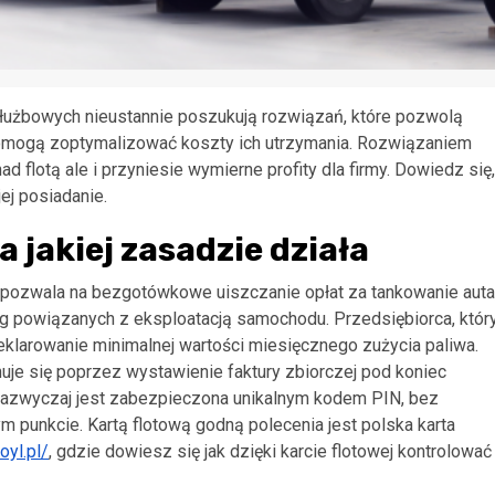
łużbowych nieustannie poszukują rozwiązań, które pozwolą
pomogą zoptymalizować koszty ich utrzymania. Rozwiązaniem
ad flotą ale i przyniesie wymierne profity dla firmy. Dowiedz się,
jej posiadanie.
a jakiej zasadzie działa
y pozwala na bezgotówkowe uiszczanie opłat za tankowanie auta
ug powiązanych z eksploatacją samochodu. Przedsiębiorca, któr
eklarowanie minimalnej wartości miesięcznego zużycia paliwa.
nuje się poprzez wystawienie faktury zbiorczej pod koniec
zazwyczaj jest zabezpieczona unikalnym kodem PIN, bez
m punkcie. Kartą flotową godną polecenia jest polska karta
oyl.pl/
, gdzie dowiesz się jak dzięki karcie flotowej kontrolować