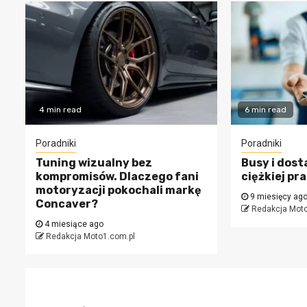
4 min read
6 min read
Poradniki
Poradniki
Tuning wizualny bez
Busy i dost
kompromisów. Dlaczego fani
ciężkiej pr
motoryzacji pokochali markę
9 miesięcy ag
Concaver?
Redakcja Moto
4 miesiące ago
Redakcja Moto1.com.pl