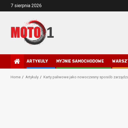
Skip
7 sierpnia 2026
to
content
ARTYKULY
MYJNIE SAMOCHODOWE
WARSZ
Home
Artykuly
Karty paliwowe jako nowoczesny sposób zarządzan