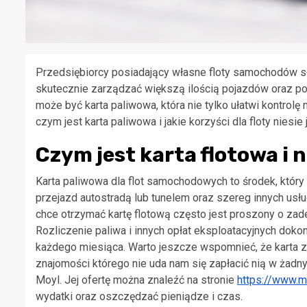
Przedsiębiorcy posiadający własne floty samochodów s
skutecznie zarządzać większą ilością pojazdów oraz 
może być karta paliwowa, która nie tylko ułatwi kontrolę n
czym jest karta paliwowa i jakie korzyści dla floty niesie 
Czym jest karta flotowa i n
Karta paliwowa dla flot samochodowych to środek, któr
przejazd autostradą lub tunelem oraz szereg innych usł
chce otrzymać kartę flotową często jest proszony o zad
Rozliczenie paliwa i innych opłat eksploatacyjnych doko
każdego miesiąca. Warto jeszcze wspomnieć, że karta 
znajomości którego nie uda nam się zapłacić nią w żadny
Moyl. Jej ofertę można znaleźć na stronie
https://www.m
wydatki oraz oszczędzać pieniądze i czas.