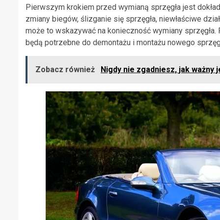
Pierwszym krokiem przed wymianą sprzęgła jest dokład
zmiany biegów, ślizganie się sprzęgła, niewłaściwe dzia
może to wskazywać na konieczność wymiany sprzęgła. P
będą potrzebne do demontażu i montażu nowego sprzęg
Zobacz również
Nigdy nie zgadniesz, jak ważny