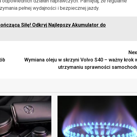
 odpowiednich działań naprawczych. Pamiętaj, że regularne
ymania pełnej wydajności i bezpiecznej jazdy.
kończącą Siłę! Odkryj Najlepszy Akumulator do
Nex
sób
Wymiana oleju w skrzyni Volvo S40 – ważny krok 
utrzymaniu sprawności samochod