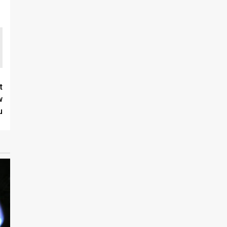
t
w
u