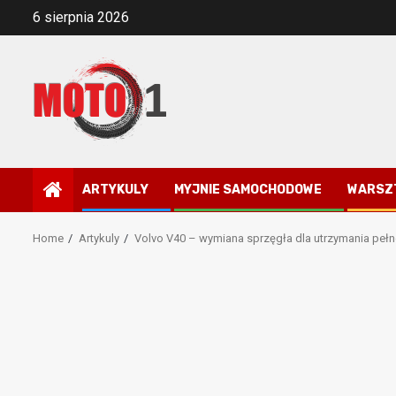
Skip
6 sierpnia 2026
to
content
ARTYKULY
MYJNIE SAMOCHODOWE
WARSZ
Home
Artykuly
Volvo V40 – wymiana sprzęgła dla utrzymania pełn