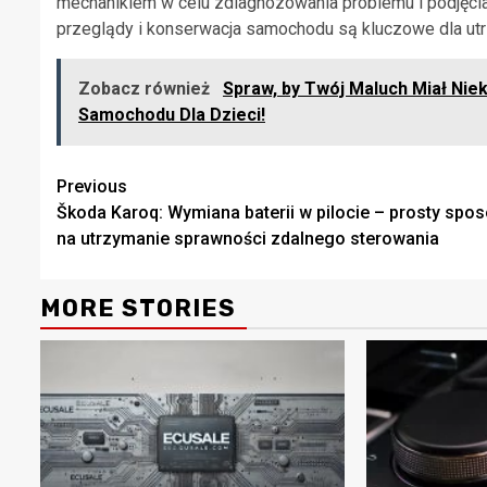
mechanikiem w celu zdiagnozowania problemu i podjęcia
przeglądy i konserwacja samochodu są kluczowe dla utrz
Zobacz również
Spraw, by Twój Maluch Miał Nie
Samochodu Dla Dzieci!
Continue
Previous
Škoda Karoq: Wymiana baterii w pilocie – prosty spo
Reading
na utrzymanie sprawności zdalnego sterowania
MORE STORIES