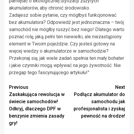
pamiętać o ekologicznej utylizacji zużytych
akumulatorów, aby chronić środowisko.
Zadajesz sobie pytanie, czy mógłbyś funkcjonować
bez akumulatora? Odpowiedź jest jednoznaczna – twój
samochód nie mógłby ruszyć bez niego! Dlatego warto
poznać rolę, jaką pełni ten niewielki, ale niezastąpiony
element w Twoim pojeździe. Czy jesteś gotowy na
więcej wiedzy o akumulatorze w samochodzie?
Przekonaj się, jak wiele zadań spełnia ten mały bohater
i jakie czynniki mogą wpływać na jego żywotność. Nie
przegap tego fascynującego artykułu!”
Continue
Previous
Next
Zaskakująca rewolucja w
Podłącz akumulator do
Reading
świecie samochodów!
samochodu jak
Odkryj, dlaczego DPF w
profesjonalista i zyskaj
benzynie zmienia zasady
pewność na drodze!
gry!