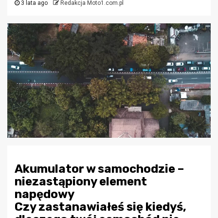
3 lata ago
Redakcja Moto1.com.pl
Akumulator w samochodzie –
niezastąpiony element
napędowy
Czy zastanawiałeś się kiedyś,