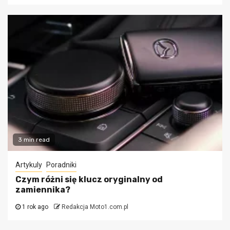
3 min read
Artykuly
Poradniki
Czym różni się klucz oryginalny od
zamiennika?
1 rok ago
Redakcja Moto1.com.pl