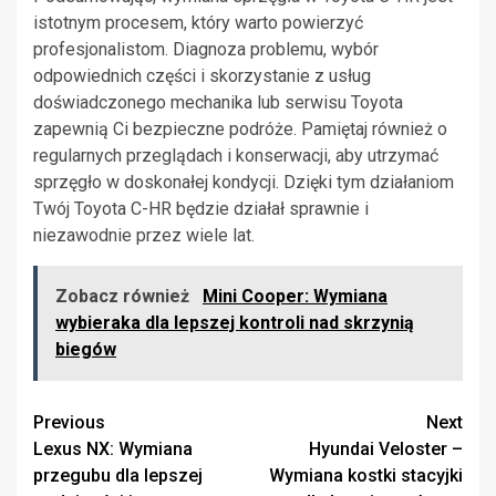
istotnym procesem, który warto powierzyć
profesjonalistom. Diagnoza problemu, wybór
odpowiednich części i skorzystanie z usług
doświadczonego mechanika lub serwisu Toyota
zapewnią Ci bezpieczne podróże. Pamiętaj również o
regularnych przeglądach i konserwacji, aby utrzymać
sprzęgło w doskonałej kondycji. Dzięki tym działaniom
Twój Toyota C-HR będzie działał sprawnie i
niezawodnie przez wiele lat.
Zobacz również
Mini Cooper: Wymiana
wybieraka dla lepszej kontroli nad skrzynią
biegów
Continue
Previous
Next
Lexus NX: Wymiana
Hyundai Veloster –
Reading
przegubu dla lepszej
Wymiana kostki stacyjki