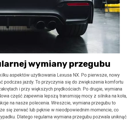
gularnej wymiany przegubu
 kilku aspektów użytkowania Lexusa NX. Po pierwsze, nowy
ać podczas jazdy. To przyczynia się do zwiększenia komfortu
zakrętach i przy większych prędkościach. Po drugie, wymiana
owa część zapewnia lepszą transmisję mocy z silnika na koła,
akcje na nasze polecenia. Wreszcie, wymiana przegubu to
e się zerwać lub pęknie w nieodpowiednim momencie, co
wypadku. Dlatego regularna wymiana przegubu pozwala uniknąć