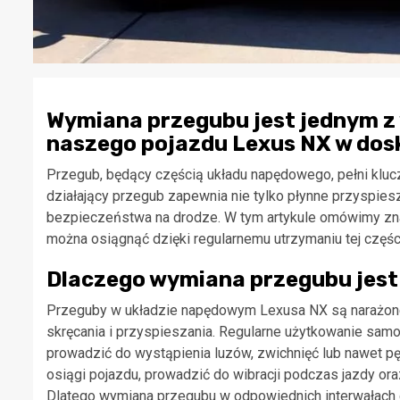
Wymiana przegubu jest jednym z
naszego pojazdu Lexus NX w dosk
Przegub, będący częścią układu napędowego, pełni kluczo
działający przegub zapewnia nie tylko płynne przyspies
bezpieczeństwa na drodze. W tym artykule omówimy zna
można osiągnąć dzięki regularnemu utrzymaniu tej częśc
Dlaczego wymiana przegubu jest 
Przeguby w układzie napędowym Lexusa NX są narażone 
skręcania i przyspieszania. Regularne użytkowanie samo
prowadzić do wystąpienia luzów, zwichnięć lub nawet 
osiągi pojazdu, prowadzić do wibracji podczas jazdy ora
Dlatego wymiana przegubu w odpowiednich interwałach