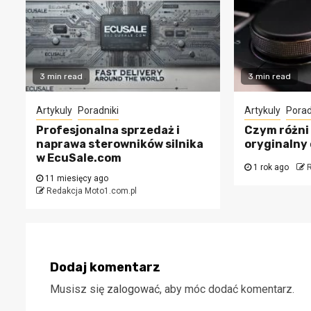
3 min read
3 min read
Artykuly
Poradniki
Artykuly
Porad
Profesjonalna sprzedaż i
Czym różni 
naprawa sterowników silnika
oryginalny
w EcuSale.com
1 rok ago
R
11 miesięcy ago
Redakcja Moto1.com.pl
Dodaj komentarz
Musisz się
zalogować
, aby móc dodać komentarz.