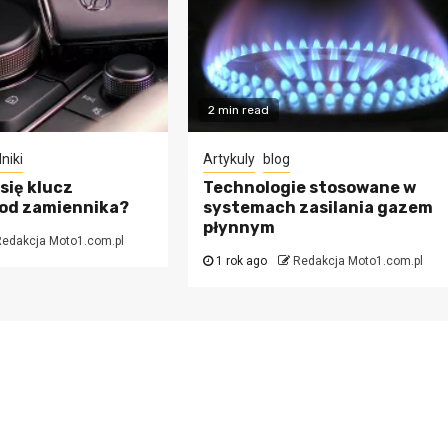
2 min read
niki
Artykuly
blog
się klucz
Technologie stosowane w
 od zamiennika?
systemach zasilania gazem
płynnym
edakcja Moto1.com.pl
1 rok ago
Redakcja Moto1.com.pl