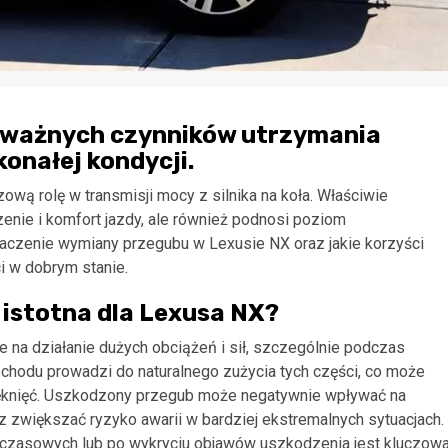
 ważnych czynników utrzymania
onałej kondycji.
wą rolę w transmisji mocy z silnika na koła. Właściwie
zenie i komfort jazdy, ale również podnosi poziom
czenie wymiany przegubu w Lexusie NX oraz jakie korzyści
i w dobrym stanie.
istotna dla Lexusa NX?
na działanie dużych obciążeń i sił, szczególnie podczas
chodu prowadzi do naturalnego zużycia tych części, co może
pęknięć. Uszkodzony przegub może negatywnie wpływać na
z zwiększać ryzyko awarii w bardziej ekstremalnych sytuacjach.
 czasowych lub po wykryciu objawów uszkodzenia jest kluczow