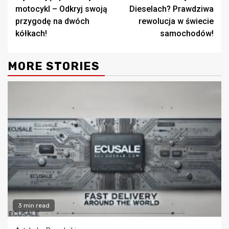
Reading
motocykl – Odkryj swoją
Dieselach? Prawdziwa
przygodę na dwóch
rewolucja w świecie
kółkach!
samochodów!
MORE STORIES
3 min read