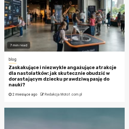
7 min read
blog
Zaskakujące i niezwykle angażujące atrakcje
dla nastolatków: jak skutecznie obudzić w
dorastającym dziecku prawdziwą pasję do
nauki?
2 miesiące ago
Redakcja Moto1.com.pl