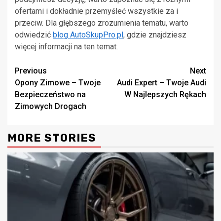
ofertami i dokładnie przemyśleć wszystkie za i
przeciw. Dla głębszego zrozumienia tematu, warto
odwiedzić
blog AutoSkupPro.pl
, gdzie znajdziesz
więcej informacji na ten temat.
Continue
Previous
Next
Opony Zimowe – Twoje
Audi Expert – Twoje Audi
Reading
Bezpieczeństwo na
W Najlepszych Rękach
Zimowych Drogach
MORE STORIES