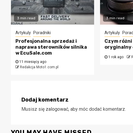
3 min read
3 min read
Artykuly
Poradniki
Artykuly
Porad
Profesjonalna sprzedaż i
Czym różni 
naprawa sterowników silnika
oryginalny
w EcuSale.com
1 rok ago
R
11 miesięcy ago
Redakcja Moto1.com.pl
Dodaj komentarz
Musisz się
zalogować
, aby móc dodać komentarz.
YOU MAY HAVE MISSED