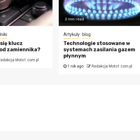
2 min read
niki
Artykuly
blog
się klucz
Technologie stosowane w
 od zamiennika?
systemach zasilania gazem
płynnym
edakcja Moto1.com.pl
1 rok ago
Redakcja Moto1.com.pl