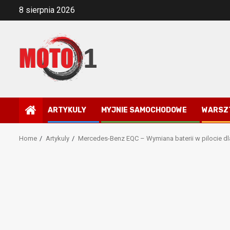
Skip
8 sierpnia 2026
to
content
ARTYKULY
MYJNIE SAMOCHODOWE
WARSZ
Home
Artykuly
Mercedes-Benz EQC – Wymiana baterii w pilocie d