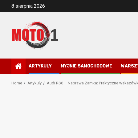
Skip
8 sierpnia 2026
to
content
ARTYKULY
MYJNIE SAMOCHODOWE
WARSZ
Home
Artykuly
Audi RS6 – Naprawa Zamka: Praktyczne wskazówki