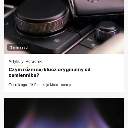
3 min read
Artykuly
Poradniki
Czym różni się klucz oryginalny od
zamiennika?
1 rok ago
Redakcja Moto1.com.pl