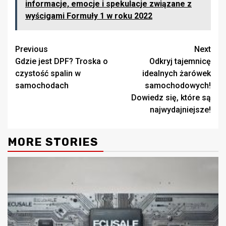
informacje, emocje i spekulacje związane z
wyścigami Formuły 1 w roku 2022
Continue
Previous
Next
Gdzie jest DPF? Troska o
Odkryj tajemnicę
Reading
czystość spalin w
idealnych żarówek
samochodach
samochodowych!
Dowiedz się, które są
najwydajniejsze!
MORE STORIES