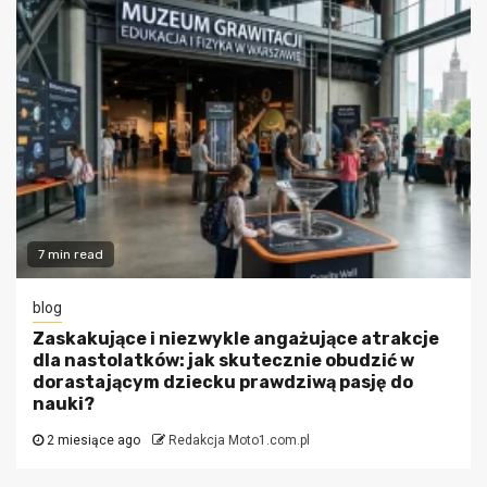
7 min read
blog
Zaskakujące i niezwykle angażujące atrakcje
dla nastolatków: jak skutecznie obudzić w
dorastającym dziecku prawdziwą pasję do
nauki?
2 miesiące ago
Redakcja Moto1.com.pl