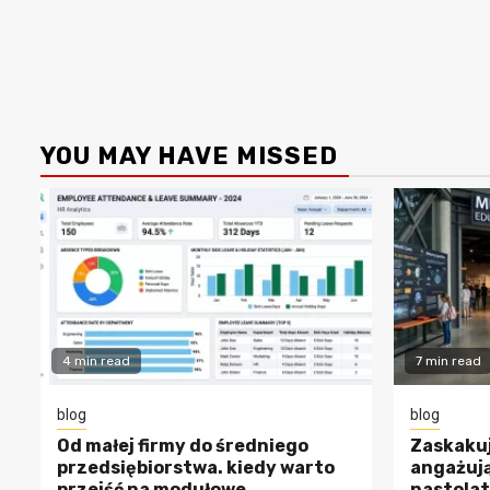
YOU MAY HAVE MISSED
4 min read
7 min read
blog
blog
Od małej firmy do średniego
Zaskakuj
przedsiębiorstwa. kiedy warto
angażują
przejść na modułowe
nastolat