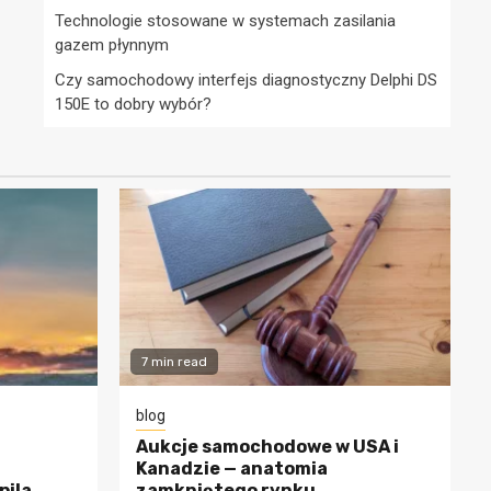
Technologie stosowane w systemach zasilania
gazem płynnym
Czy samochodowy interfejs diagnostyczny Delphi DS
150E to dobry wybór?
7 min read
blog
Aukcje samochodowe w USA i
Kanadzie — anatomia
pila
zamkniętego rynku