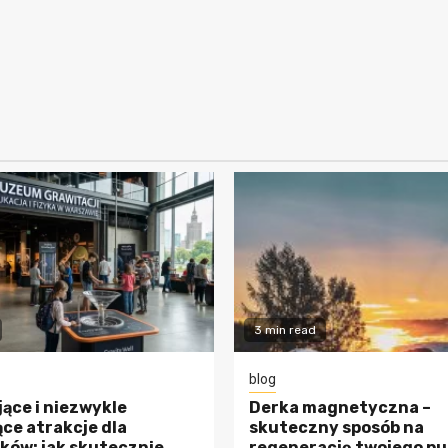
3 min read
blog
ące i niezwykle
Derka magnetyczna –
ce atrakcje dla
skuteczny sposób na
ków: jak skutecznie
regenerację twojego pu