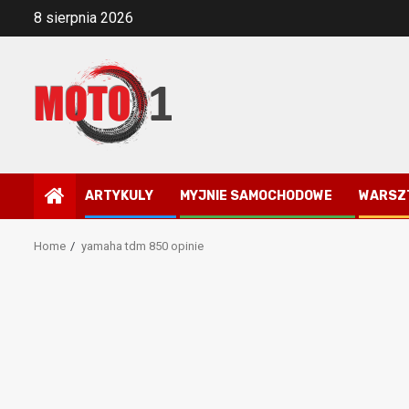
Skip
8 sierpnia 2026
to
content
ARTYKULY
MYJNIE SAMOCHODOWE
WARSZ
Home
yamaha tdm 850 opinie