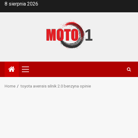
Skip
8 sierpnia 2026
to
content
Primary
Menu
Home
toyota avensis silnik 2.0 benzyna opinie