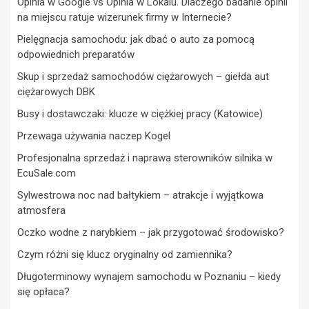
Opinia w Google vs Opinia w Lokalu. Dlaczego badanie opinii
na miejscu ratuje wizerunek firmy w Internecie?
Pielęgnacja samochodu: jak dbać o auto za pomocą
odpowiednich preparatów
Skup i sprzedaż samochodów ciężarowych – giełda aut
ciężarowych DBK
Busy i dostawczaki: klucze w ciężkiej pracy (Katowice)
Przewaga używania naczep Kogel
Profesjonalna sprzedaż i naprawa sterowników silnika w
EcuSale.com
Sylwestrowa noc nad bałtykiem – atrakcje i wyjątkowa
atmosfera
Oczko wodne z narybkiem – jak przygotować środowisko?
Czym różni się klucz oryginalny od zamiennika?
Długoterminowy wynajem samochodu w Poznaniu – kiedy
się opłaca?