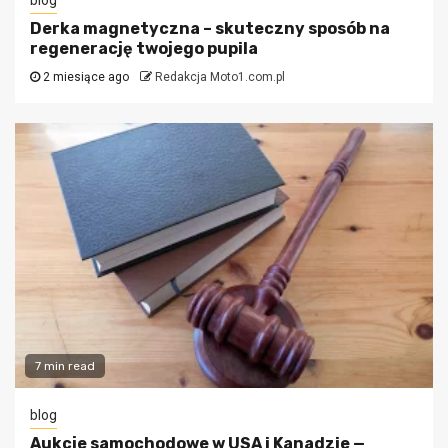
blog
Derka magnetyczna – skuteczny sposób na
regenerację twojego pupila
2 miesiące ago
Redakcja Moto1.com.pl
7 min read
blog
Aukcje samochodowe w USA i Kanadzie —