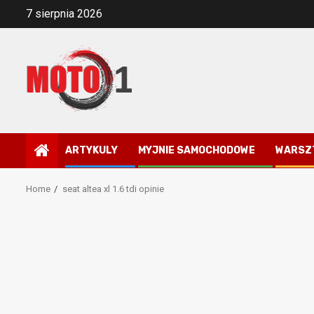
Skip
7 sierpnia 2026
to
content
ARTYKULY
MYJNIE SAMOCHODOWE
WARSZ
Home
seat altea xl 1.6 tdi opinie