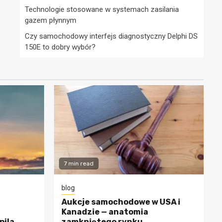
Technologie stosowane w systemach zasilania
gazem płynnym
Czy samochodowy interfejs diagnostyczny Delphi DS
150E to dobry wybór?
7 min read
blog
Aukcje samochodowe w USA i
Kanadzie — anatomia
pila
zamkniętego rynku