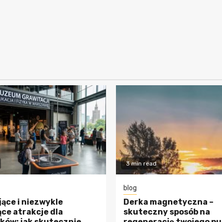
3 min read
blog
ące i niezwykle
Derka magnetyczna –
ce atrakcje dla
skuteczny sposób na
ków: jak skutecznie
regenerację twojego pu