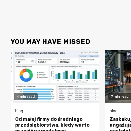
YOU MAY HAVE MISSED
4 min read
7 min read
blog
blog
Od małej firmy do średniego
Zaskakuj
przedsiębiorstwa. kiedy warto
angażują
przejść na modułowe
nastolat