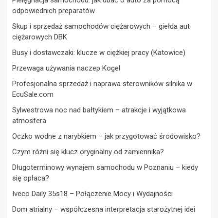
Pielęgnacja samochodu: jak dbać o auto za pomocą
odpowiednich preparatów
Skup i sprzedaż samochodów ciężarowych – giełda aut
ciężarowych DBK
Busy i dostawczaki: klucze w ciężkiej pracy (Katowice)
Przewaga używania naczep Kogel
Profesjonalna sprzedaż i naprawa sterowników silnika w
EcuSale.com
Sylwestrowa noc nad bałtykiem – atrakcje i wyjątkowa
atmosfera
Oczko wodne z narybkiem – jak przygotować środowisko?
Czym różni się klucz oryginalny od zamiennika?
Długoterminowy wynajem samochodu w Poznaniu – kiedy
się opłaca?
Iveco Daily 35s18 – Połączenie Mocy i Wydajności
Dom atrialny – współczesna interpretacja starożytnej idei