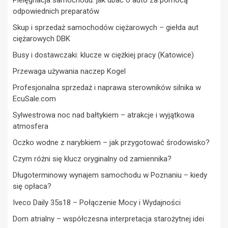
Pielęgnacja samochodu: jak dbać o auto za pomocą
odpowiednich preparatów
Skup i sprzedaż samochodów ciężarowych – giełda aut
ciężarowych DBK
Busy i dostawczaki: klucze w ciężkiej pracy (Katowice)
Przewaga używania naczep Kogel
Profesjonalna sprzedaż i naprawa sterowników silnika w
EcuSale.com
Sylwestrowa noc nad bałtykiem – atrakcje i wyjątkowa
atmosfera
Oczko wodne z narybkiem – jak przygotować środowisko?
Czym różni się klucz oryginalny od zamiennika?
Długoterminowy wynajem samochodu w Poznaniu – kiedy
się opłaca?
Iveco Daily 35s18 – Połączenie Mocy i Wydajności
Dom atrialny – współczesna interpretacja starożytnej idei