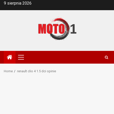
Skip
9 sierpnia 2026
to
content
Primary
Menu
Home
renault clio 4 1.5 dci opinie