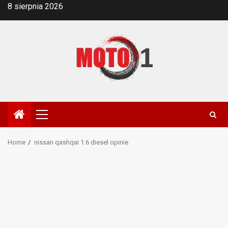
Skip
8 sierpnia 2026
to
content
Primary
Menu
Home
nissan qashqai 1.6 diesel opinie