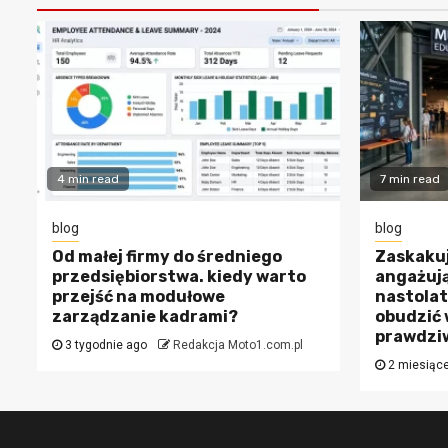
4 min read
7 min read
blog
blog
Od małej firmy do średniego
Zaskakuj
przedsiębiorstwa. kiedy warto
angażują
przejść na modułowe
nastolat
zarządzanie kadrami?
obudzić 
prawdziw
3 tygodnie ago
Redakcja Moto1.com.pl
2 miesiąc