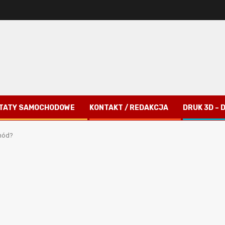
TATY SAMOCHODOWE
KONTAKT / REDAKCJA
DRUK 3D –
hód?