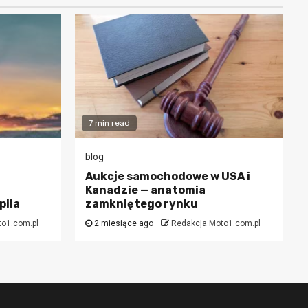
7 min read
blog
Aukcje samochodowe w USA i
Kanadzie — anatomia
pila
zamkniętego rynku
to1.com.pl
2 miesiące ago
Redakcja Moto1.com.pl