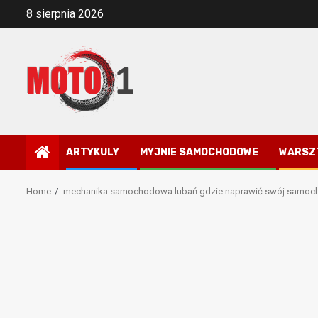
Skip
8 sierpnia 2026
to
content
ARTYKULY
MYJNIE SAMOCHODOWE
WARSZ
Home
mechanika samochodowa lubań gdzie naprawić swój samoc