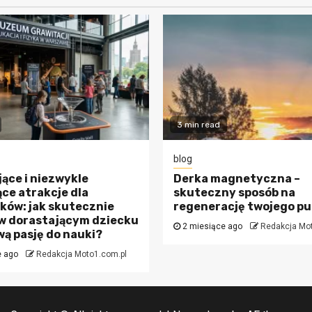
3 min read
blog
ące i niezwykle
Derka magnetyczna –
ce atrakcje dla
skuteczny sposób na
ków: jak skutecznie
regenerację twojego pu
w dorastającym dziecku
2 miesiące ago
Redakcja Mo
ą pasję do nauki?
e ago
Redakcja Moto1.com.pl