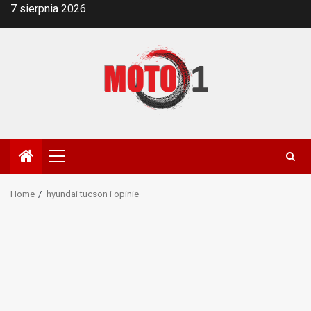
Skip
7 sierpnia 2026
to
content
Primary
Menu
Home
hyundai tucson i opinie