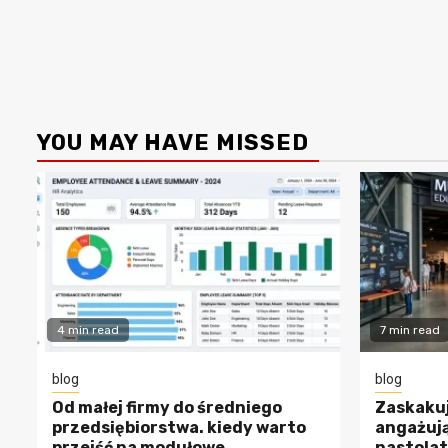
YOU MAY HAVE MISSED
4 min read
7 min read
blog
blog
Od małej firmy do średniego
Zaskakuj
przedsiębiorstwa. kiedy warto
angażują
przejść na modułowe
nastolat