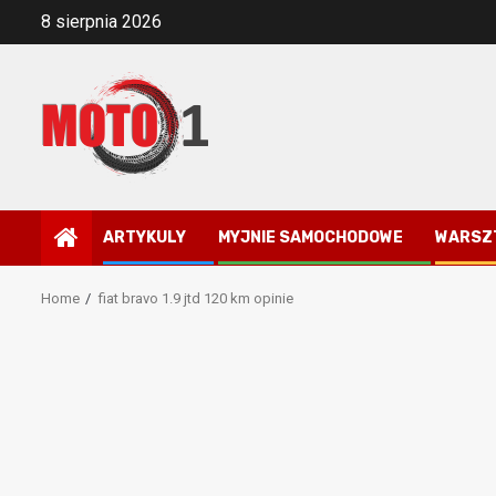
Skip
8 sierpnia 2026
to
content
ARTYKULY
MYJNIE SAMOCHODOWE
WARSZ
Home
fiat bravo 1.9 jtd 120 km opinie