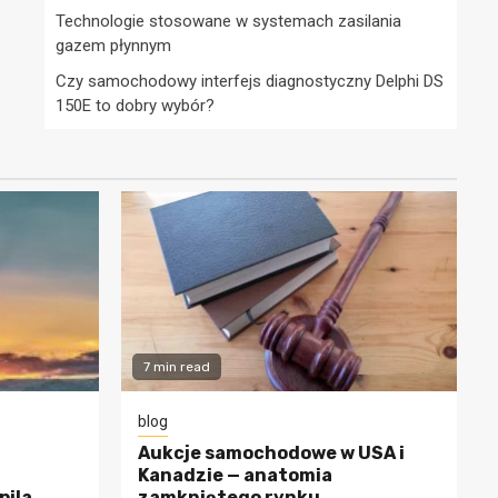
Technologie stosowane w systemach zasilania
gazem płynnym
Czy samochodowy interfejs diagnostyczny Delphi DS
150E to dobry wybór?
7 min read
blog
Aukcje samochodowe w USA i
Kanadzie — anatomia
pila
zamkniętego rynku