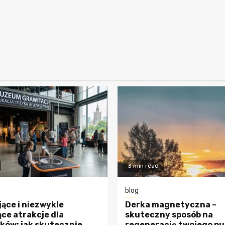
3 min read
blog
ące i niezwykle
Derka magnetyczna –
ce atrakcje dla
skuteczny sposób na
ków: jak skutecznie
regenerację twojego pu