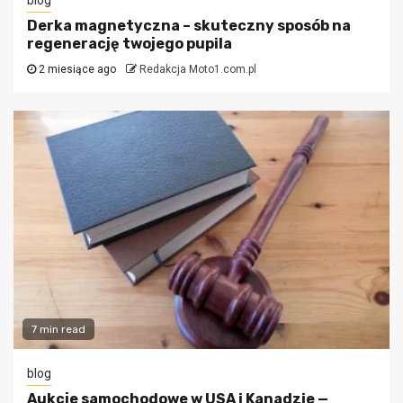
blog
Derka magnetyczna – skuteczny sposób na
regenerację twojego pupila
2 miesiące ago
Redakcja Moto1.com.pl
7 min read
blog
Aukcje samochodowe w USA i Kanadzie —