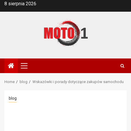
Skip
8 sierpnia 2026
to
content
Primary
Menu
Home
blog
Wskazówki i porady dotyczące zakupów samochodu
blog