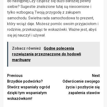
do następnej.Czy czujesz się dużo bardziej pewny
siebie? Sugestie znalezione tutaj są nieocenione i
tylko wzbogacą Twoją przygodę z zakupem
samochodu. Świetna rada samochodowa to prezent,
który wciąż daje. Możesz pomóc swoim przyjaciołom i
rodzinie, przekazując te wskazówki. Ważne jest, abyś
się jej nauczył i używał.
Zobacz również
Godne polecenia
rozwiązania przeznaczone do hodowli
marihuany
Continue
Previous
Next
Brzydkie podwórko?
Odwrócenie swojego
Reading
Stwórz wspaniały ogród
życia i pozbycie się
dzięki tym wspaniałym
zapalenia stawów
wskazówkom!