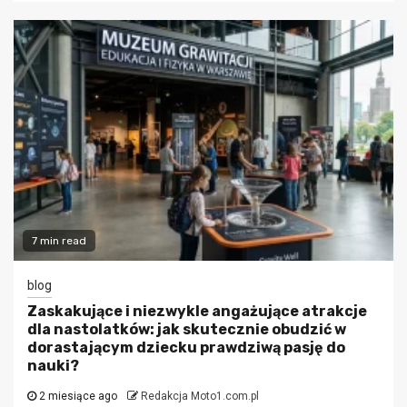
7 min read
blog
Zaskakujące i niezwykle angażujące atrakcje
dla nastolatków: jak skutecznie obudzić w
dorastającym dziecku prawdziwą pasję do
nauki?
2 miesiące ago
Redakcja Moto1.com.pl