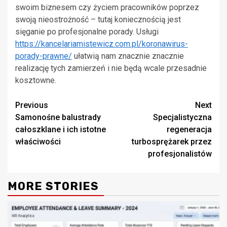
swoim biznesem czy życiem pracowników poprzez
swoją nieostrożność – tutaj koniecznością jest
sięganie po profesjonalne porady. Usługi
https://kancelariamistewicz.com.pl/koronawirus-
porady-prawne/
ułatwią nam znacznie znacznie
realizację tych zamierzeń i nie będą wcale przesadnie
kosztowne.
Continue
Previous
Next
Samonośne balustrady
Specjalistyczna
Reading
całoszklane i ich istotne
regeneracja
właściwości
turbosprężarek przez
profesjonalistów
MORE STORIES