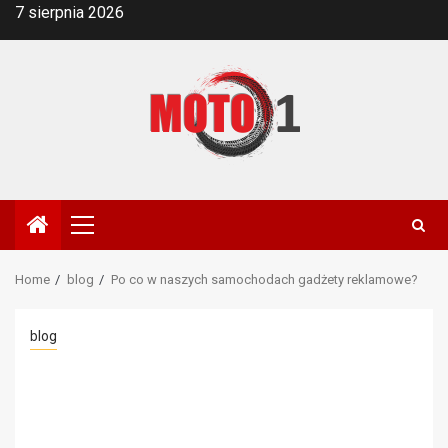
Skip
7 sierpnia 2026
to
content
Primary
Menu
Home
blog
Po co w naszych samochodach gadżety reklamowe?
blog