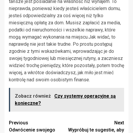
tańsze jest posiadanie na własność niż wynajem. To
nieprawda, ponieważ kiedy jesteś właścicielem domu,
jesteś odpowiedzialny za coś więcej niż tylko
miesięczną opłatę za dom. Musisz zapłacić za media,
podatki od nieruchomości i wszelkie naprawy, które
mogą wymagać wykonania na miejscu.Jak widać, to
naprawdę nie jest takie trudne. Po prostu postępuj
zgodnie z tymi wskazówkami, wprowadzając je do
swojej tygodniowej lub miesięcznej rutyny, a zaczniesz
widzieć trochę pieniędzy, które pozostały, potem trochę
więcej, a wkrótce doświadczysz, jak miło jest mieć
kontrolę nad swoim osobistym finanse.
Zobacz również
Czy systemy operacyjne są
konieczne?
Continue
Previous
Next
Odwrócenie swojego
Wypróbuj te sugestie, aby