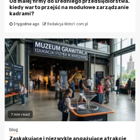
Od małej firmy do średniego przedsiębiorstwa.
kiedy warto przejść na modułowe zarządzanie
kadrami?
3 tygodnie ago
Redakcja Moto1.com.pl
7 min read
blog
Zaskakujące i niezwykle angażujące atrakcje