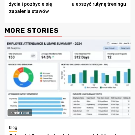
Reading
życia i pozbycie się
ulepszyć rutynę treningu
zapalenia stawów
MORE STORIES
4 min read
blog