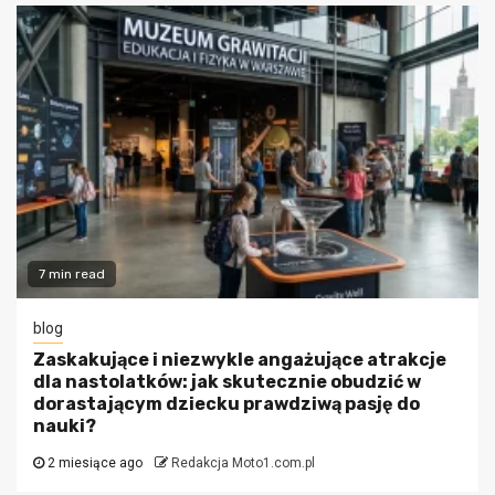
7 min read
blog
Zaskakujące i niezwykle angażujące atrakcje
dla nastolatków: jak skutecznie obudzić w
dorastającym dziecku prawdziwą pasję do
nauki?
2 miesiące ago
Redakcja Moto1.com.pl