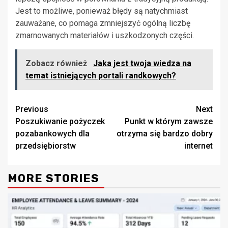
Jest to możliwe, ponieważ błędy są natychmiast
zauważane, co pomaga zmniejszyć ogólną liczbę
zmarnowanych materiałów i uszkodzonych części.
Zobacz również
Jaka jest twoja wiedza na
temat istniejących portali randkowych?
Continue
Previous
Next
Poszukiwanie pożyczek
Punkt w którym zawsze
Reading
pozabankowych dla
otrzyma się bardzo dobry
przedsiębiorstw
internet
MORE STORIES