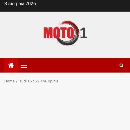
Skip
8 sierpnia 2026
to
content
Primary
Menu
Home
audi a6 c5 2.4 v6 opinie