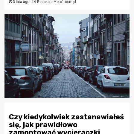
3 lata ago
Redakcja Moto1.com.pl
Czy kiedykolwiek zastanawiałeś
się, jak prawidłowo
zamontować wycieraczki