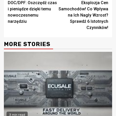
DOC/DPF: Oszczędź czas
Eksplozja Cen
Reading
i pieniądze dzięki temu
Samochodów! Co Wpływa
nowoczesnemu
na Ich Nagły Wzrost?
narzędziu
Sprawdź 6 Istotnych
Czynników!
MORE STORIES
3 min read