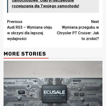
samochodowe: Odkryj niezawodne
rozwiązania dla Twojego samochodu!
Continue
Previous
Next
Audi RS3 – Wymiana oleju
Wymiana przegubu w
Reading
w skrzyni dla lepszej
Chrysler PT Cruiser: Jak
wydajności
to zrobić?
MORE STORIES