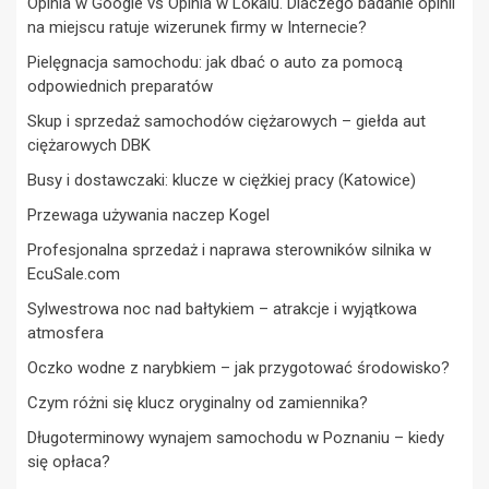
Opinia w Google vs Opinia w Lokalu. Dlaczego badanie opinii
na miejscu ratuje wizerunek firmy w Internecie?
Pielęgnacja samochodu: jak dbać o auto za pomocą
odpowiednich preparatów
Skup i sprzedaż samochodów ciężarowych – giełda aut
ciężarowych DBK
Busy i dostawczaki: klucze w ciężkiej pracy (Katowice)
Przewaga używania naczep Kogel
Profesjonalna sprzedaż i naprawa sterowników silnika w
EcuSale.com
Sylwestrowa noc nad bałtykiem – atrakcje i wyjątkowa
atmosfera
Oczko wodne z narybkiem – jak przygotować środowisko?
Czym różni się klucz oryginalny od zamiennika?
Długoterminowy wynajem samochodu w Poznaniu – kiedy
się opłaca?