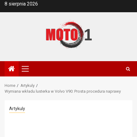
Skip
8 sierpnia 2026
to
content
Primary
Menu
Home
Artykuly
Wymiana wkładu lusterka w Volvo V90: Prosta procedura naprawy
Artykuly