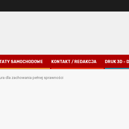
TATY SAMOCHODOWE
KONTAKT / REDAKCJA
DRUK 3D –
ra dla zachowania pełnej sprawności