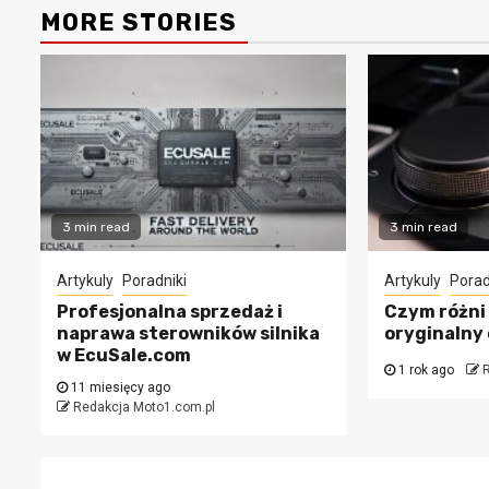
MORE STORIES
3 min read
3 min read
Artykuly
Poradniki
Artykuly
Porad
Profesjonalna sprzedaż i
Czym różni 
naprawa sterowników silnika
oryginalny
w EcuSale.com
1 rok ago
R
11 miesięcy ago
Redakcja Moto1.com.pl