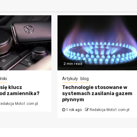
2 min read
niki
Artykuly
blog
się klucz
Technologie stosowane w
 od zamiennika?
systemach zasilania gazem
płynnym
edakcja Moto1.com.pl
1 rok ago
Redakcja Moto1.com.pl