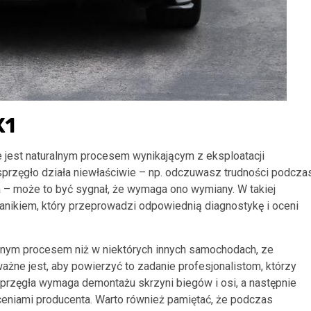
X1
ie jest naturalnym procesem wynikającym z eksploatacji
przęgło działa niewłaściwie – np. odczuwasz trudności podcza
a – może to być sygnał, że wymaga ono wymiany. W takiej
nikiem, który przeprowadzi odpowiednią diagnostykę i oceni
nym procesem niż w niektórych innych samochodach, ze
ażne jest, aby powierzyć to zadanie profesjonalistom, którzy
rzęgła wymaga demontażu skrzyni biegów i osi, a następnie
eniami producenta. Warto również pamiętać, że podczas