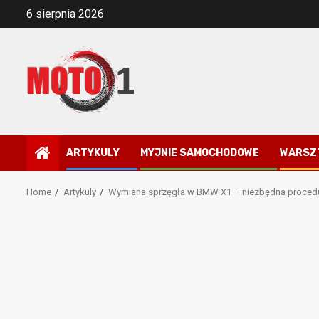
Skip
6 sierpnia 2026
to
content
ARTYKULY
MYJNIE SAMOCHODOWE
WARSZ
Home
Artykuly
Wymiana sprzęgła w BMW X1 – niezbędna procedu