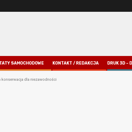
TATY SAMOCHODOWE
KONTAKT / REDAKCJA
DRUK 3D –
 konserwacja dla niezawodności