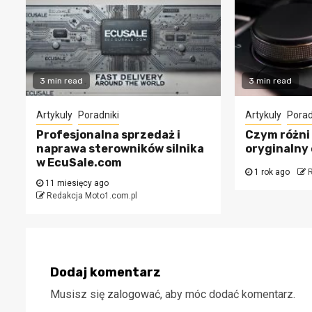
3 min read
3 min read
Artykuly
Poradniki
Artykuly
Porad
Profesjonalna sprzedaż i
Czym różni 
naprawa sterowników silnika
oryginalny
w EcuSale.com
1 rok ago
R
11 miesięcy ago
Redakcja Moto1.com.pl
Dodaj komentarz
Musisz się
zalogować
, aby móc dodać komentarz.