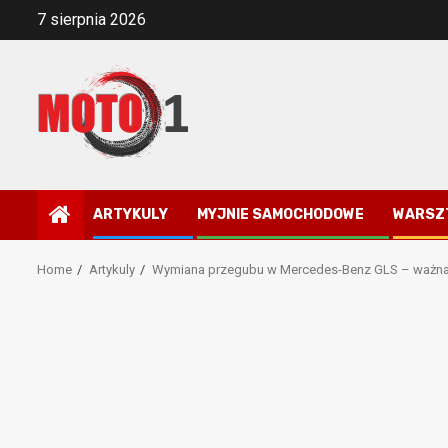
Skip
7 sierpnia 2026
to
content
ARTYKULY
MYJNIE SAMOCHODOWE
WARSZ
Home
Artykuly
Wymiana przegubu w Mercedes-Benz GLS – ważna