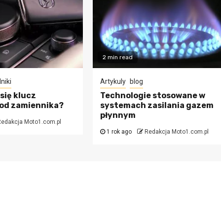
2 min read
niki
Artykuly
blog
się klucz
Technologie stosowane w
 od zamiennika?
systemach zasilania gazem
płynnym
edakcja Moto1.com.pl
1 rok ago
Redakcja Moto1.com.pl