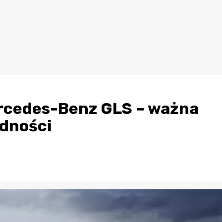
rcedes-Benz GLS – ważna
odności